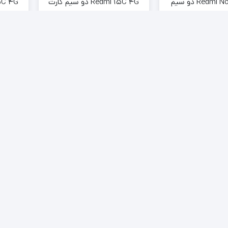
Redmi Note 15 4G دو سیم
Redmi 15C 4G دو سیم کارت
کارت ظرفیت 256 گیگابایت و رم
ظرفیت 128 گیگابایت و رم 4
15
01
04
08
34
01
22
:
:
:
:
:
ت
گیگابایت
60,000,
تومان
43,000,000
تومان
55,49
تومان
39,000,000
تومان
0
5
4
3
2
1
126521+
10000+
سفارشات تکمیل شده
کاربران
ن
عضویت در خبرنامه