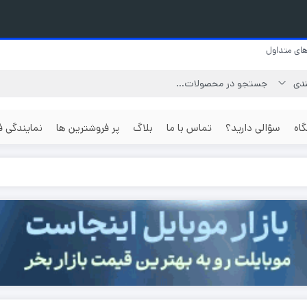
ای متداول
اه
سؤالی دارید؟
تماس با ما
بلاگ
پر فروشترین ها
نمایندگی 
گوشی بر اساس
گوشی جی ال ایکس
گوشی 512 گیگابایت
رزولوشن عکس
گوشی نوکیا
گوشی یک ترابایت
گوشی با دو
گوشی بر اساس
گوشی جنرال لوکس
مگاپیکسل
قیمت
گوشی ناتینگ فون
گوشی با دو
گوشی ارزان
مگاپیکسل
گوشی داریا
گوشی موبایل قسطی
گوشی با دو
گوشی هواوی
مگاپیکسل
گوشی تا دو میلیون تومان