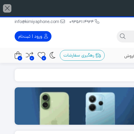
info@kimiyaphone.com
09352114924
ورود | ثبت‌نام
رهگیری سفارشات
فروش
0
0
0
گوشی دو سیم کارت
گوشی با رم 12 گیگابایت
گوشی مناسب عکاسی
گوشی با رم 16 گیگابایت
ربین 48
گوشی قاتل پرچمدار
گوشی با رم 32 گیگابایت
گوشی پرچمدار
ربین 50
گوشی میان رده
ربین 64
گوشی گیمینگ