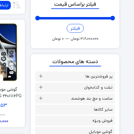
فیلتر براساس قیمت
ارتباط
گوشی آلکاتل
گوشی اوپو
گوشی بلک ویو
فیلتر
گوشی تی سی ال
218,000,000 تومان
—
0 تومان
گوشی گوگل پیکسل
گوشی موتورولا
دسته های محصولات
گوشی وکال
پر فروشترین ها
تبلت و کتابخوان
گوشی موب
ساعت و مچ بند هوشمند
52
و رم 8 گیگاب
سایر کالاها
000
فروش ویژه
0,000
گوشی موبایل