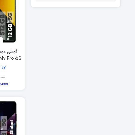
گوشی موب
15
گ
000
0,000