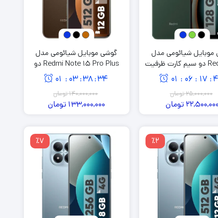
موبایل شیائومی مدل
گوشی موبایل شیائومی مدل
Redmi A3 دو سیم کارت ظرفیت
Redmi Note 15 Pro Plus دو
سیم کارت ظرفیت 512 گیگابایت
01
03
38
33
01
06
17
:
:
:
:
:
:
و رم 12 گیگابایت
25,000,000
تومان
140,000,000
تومان
22,500,00
تومان
133,000,000
تومان
٪7
٪2