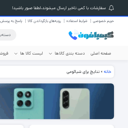
سفارشات با کمی تاخیر ارسال میشوند،لطفا صبور باشید!
حریم خصوصی
شرایط استفاده
رویه‌های بازگرداندن کالا
پاسخ به پرسش‌ه
صفحه اصلی
دسته بندی کالاها
لیست کالا ها
فروشگ
برندهای مختلف
خانه
»
نتایج برای شیائومی
لیست گوشی موبایل
گوشی موبایل
لیست لوازم موبایل
گوشی آیفون
لیست لپ تاپ
گوشی سامسونگ
لیست تبلت و کتابخوان
گوشی شیائومی
لیست هدفون و هندزفری
گوشی ریلمی
گوشی آنر