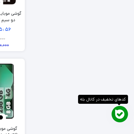
گیگابایت و رم 12
5
55
:
,000
0,000
کدهای تخفیف در کانال بله
گوشی موب