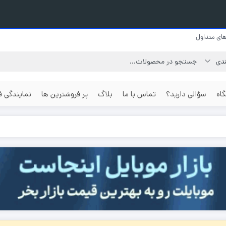
ای متداول
اه
سؤالی دارید؟
تماس با ما
بلاگ
پر فروشترین ها
نمایندگی 
گوشی بر اساس
گوشی جی ال ایکس
گوشی 512 گیگابایت
رزولوشن عکس
گوشی نوکیا
گوشی یک ترابایت
گوشی با دو
گوشی بر اساس
گوشی جنرال لوکس
مگاپیکسل
قیمت
گوشی ناتینگ فون
گوشی با دو
گوشی ارزان
مگاپیکسل
گوشی داریا
گوشی موبایل قسطی
گوشی با دو
گوشی هواوی
مگاپیکسل
گوشی تا دو میلیون تومان