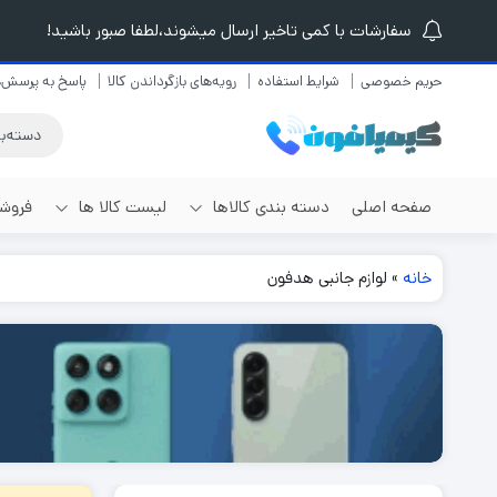
سفارشات با کمی تاخیر ارسال میشوند،لطفا صبور باشید!
حریم خصوصی
شرایط استفاده
رویه‌های بازگرداندن کالا
پاسخ به پرسش‌ه
صفحه اصلی
دسته بندی کالاها
لیست کالا ها
فروشگ
برندهای مختلف
خانه
»
لوازم جانبی هدفون
لیست گوشی موبایل
گوشی موبایل
لیست لوازم موبایل
گوشی آیفون
لیست لپ تاپ
گوشی سامسونگ
لیست تبلت و کتابخوان
گوشی شیائومی
لیست هدفون و هندزفری
گوشی ریلمی
گوشی آنر