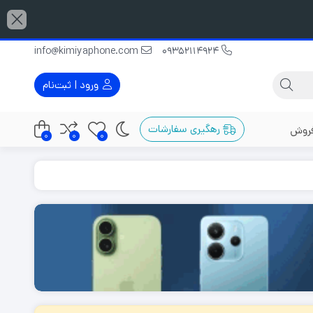
info@kimiyaphone.com
09352114924
ورود | ثبت‌نام
رهگیری سفارشات
فروش
0
0
0
گوشی دو سیم کارت
گوشی با رم 12 گیگابایت
گوشی مناسب عکاسی
گوشی با رم 16 گیگابایت
ربین 48
گوشی قاتل پرچمدار
گوشی با رم 32 گیگابایت
گوشی پرچمدار
ربین 50
گوشی میان رده
ربین 64
گوشی گیمینگ