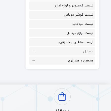
مزایا: امکان
لیست کامپیوتر و لوازم اداری
5. محافظ کابل
لیست گوشی موبایل
توضیحات: این
مزایا: افزای
لیست لپ تاپ
6. مبدل‌های بلوتوث
لیست لوازم موبایل
توضیحات: ای
لیست هدفون و هندزفری
مزایا: تبدیل
7. دستگاه‌های تقویت صدا
موبایل
توضیحات: ای
هدفون و هندزفری
مزایا: افزای
8. پایه یا استند هدفون
توضیحات: پا
مزایا: جلوگی
نکات خرید ل
سازگاری: اطم
کیفیت مواد: 