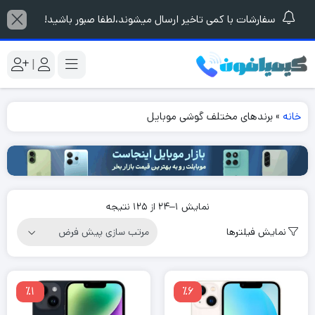
سفارشات با کمی تاخیر ارسال میشوند،لطفا صبور باشید!
|
خانه
»
برندهای مختلف گوشی موبایل
نمایش 1–24 از 125 نتیجه
نمایش فیلترها
٪1
٪6