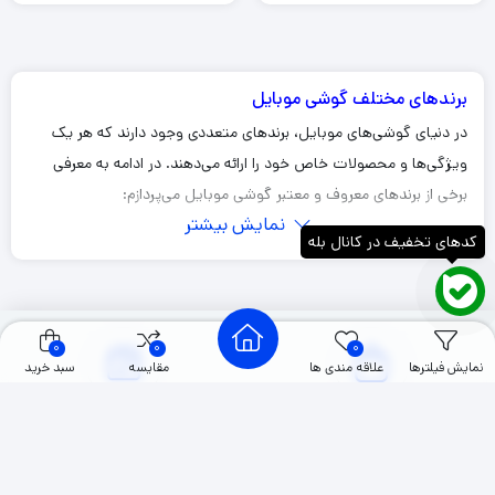
11
10
9
…
4
3
2
1
برندهای مختلف گوشی موبایل
در دنیای گوشی‌های موبایل، برندهای متعددی وجود دارند که هر یک
ویژگی‌ها و محصولات خاص خود را ارائه می‌دهند. در ادامه به معرفی
برخی از برندهای معروف و معتبر گوشی موبایل می‌پردازم:
نمایش بیشتر
1. اپل (Apple)
کدهای تخفیف در کانال بله
مدل‌های معروف: iPhone 14, iPhone 14 Pro, iPhone SE
ویژگی‌ها: طراحی زیبا، سیستم‌عامل iOS، دوربین‌های با کیفیت، و
اکوسیستم نرم‌افزاری قوی.
0
0
0
نمایش فیلترها
علاقه مندی ها
مقایسه
سبد خرید
2. سامسونگ (Samsung)
مدل‌های معروف: Galaxy S23, Galaxy A54, Galaxy Z Fold
10000+
12000+
ویژگی‌ها: تنوع در محصولات، صفحه نمایش‌های AMOLED با کیفیت
محصولات
سفارشات تکمیل شده
بالا، دوربین‌های پیشرفته، و قابلیت‌های نوآورانه.