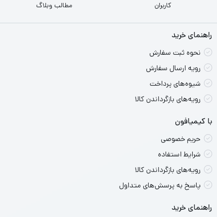
کاربران
مطالب وبلاگ
عکس‌های نسبتا خوبی در شرایط نوری مناسب ثبت می‌کنند.
دوربین سلفی13 مگاپیکسلی هم برای ثبت عکس‌های روزمره و
راهنمای خرید
تماس‌های ویدئویی مناسب است. این گوشی با سیستم‌عامل
نحوه ثبت سفارش
Android 14 و رابط کاربری One UI 6.1 عرضه شده و سامسونگ
رویه ارسال سفارش
قول پشتیبانی نرم‌افزاری 6 ساله را داده است. باتری 5000
شیوه‌های پرداخت
میلی‌آمپرساعتی و شارژ سریع 25 واتی نیز یک روز کامل
رویه‌های بازگرداندن کالا
استفاده را تضمین می‌کند. به طور کلی A16 4G با ویژگی‌های
با کیمیافون
مدرن و قیمت مناسب، یک انتخاب قدرتمند در میان گوشی‌های
حریم خصوصی
اقتصادی-میان‌رده سامسونگ است.
شرایط استفاده
رویه‌های بازگرداندن کالا
پاسخ به پرسش‌های متداول
راهنمای خرید