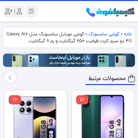
|
خانه
»
گوشی سامسونگ
»
گوشی موبایل سامسونگ مدل Galaxy A16
4G دو سیم کارت ظرفیت 256 گیگابایت و رم 8 گیگابایت
محصولات مرتبط
٪6
٪6