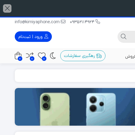
info@kimiyaphone.com
09352114924
ورود | ثبت‌نام
رهگیری سفارشات
فروش
0
0
0
گوشی دو سیم کارت
گوشی با رم 12 گیگابایت
گوشی مناسب عکاسی
گوشی با رم 16 گیگابایت
ربین 48
گوشی قاتل پرچمدار
گوشی با رم 32 گیگابایت
گوشی پرچمدار
ربین 50
گوشی میان رده
ربین 64
گوشی گیمینگ