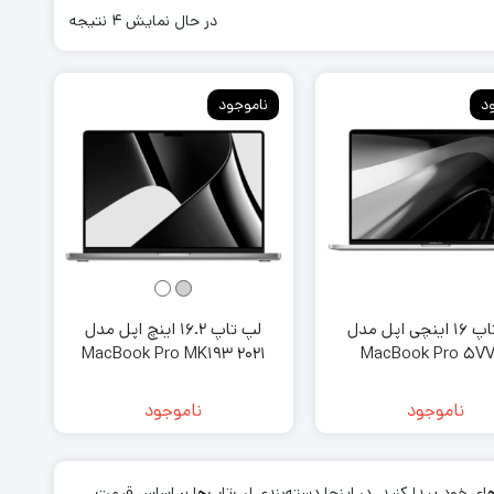
گوشی دکمه ای
وربین 108
در حال نمایش 4 نتیجه
گوشی ضد آب
دوربین 200
گوشی 4g
د
ناموجود
گوشی 5g
گوشی بر اساس رم
گوشی با رم 4 گیگابایت
زان
گوشی با رم 6 گیگابایت
گوشی با رم 8 گیگابایت
رت
لپ تاپ 16 اینچی اپل مدل
لپ تاپ 16.2 اینچ اپل مدل
MacBook Pro MK193 2021
MacBook Pro 5VV
ناموجود
ناموجود
ای خود پیدا کنید. در اینجا دسته‌بندی لپ‌تاپ‌ها بر اساس قیمت