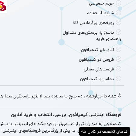
حریم خصوصی
گرافیک: NVIDIA GeForce GTX 1660 Ti
شرایط استفاده
صفحه‌نمایش: 15.6 اینچ، HD
رویه‌های بازگرداندن کالا
3. لپ‌تاپ‌های حرفه‌ای (25 تا 40 میلیون تومان)
پاسخ به پرسش‌های متداول
این دسته از ل
راهنمای خرید
مدل‌ها:
اتاق خبر کیمیافون
hyrus G14
فروش در کیمیافون
پردازنده: AMD Ryzen 7
فرصت‌های شغلی
گرافیک: NVIDIA GeForce RTX 3060
تماس با کیمیافون
صفحه‌نمایش: 14 اینچ، HD
Dell XPS 15
شنبه تا چهارشنبه ، ده صبح تا شانزده بعد از ظهر پاسخگوی شما ه
پردازنده: Intel Core i7
گرافیک: NVIDIA GeForce GTX 1650 Ti
فروشگاه اینترنتی کیمیافون، بررسی، انتخاب و خرید آنلاین
صفحه‌نمایش: 15.6 اینچ
er Blade 15
فروشگاه‌های معتبر کشور، به یکی از بزرگ‌ترین فروشگاههای اینترنتی ا
کدهای تخفیف در کانال بله
پردازنده: Intel Core i7