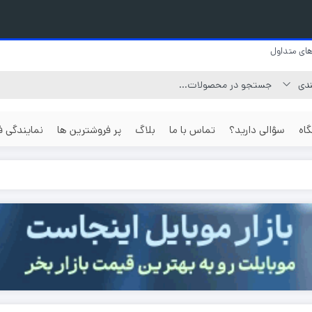
ای متداول
اه
سؤالی دارید؟
تماس با ما
بلاگ
پر فروشترین ها
نمایندگی 
گوشی بر اساس
گوشی جی ال ایکس
گوشی 512 گیگابایت
رزولوشن عکس
گوشی نوکیا
گوشی یک ترابایت
گوشی با دو
گوشی بر اساس
گوشی جنرال لوکس
مگاپیکسل
قیمت
گوشی ناتینگ فون
گوشی با دو
گوشی ارزان
مگاپیکسل
گوشی داریا
گوشی موبایل قسطی
گوشی با دو
گوشی هواوی
مگاپیکسل
گوشی تا دو میلیون تومان