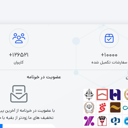
رچه
Full 
ا برای کاربرانی که به دنبال عملکرد بهتری در کاربری‌های گرافیکی، بازی‌های سبک و 
Ac
126521+
10000+
سفارشات تکمیل شده
کاربران
ن
عضویت در خبرنامه
Full 
HP Pavilion
Full 
با عضویت در خبرنامه از آخرین پی
Lenov
تخفیف های ما زودتر از بقیه با خ