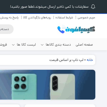
سفارشات با کمی تاخیر ارسال میشوند،لطفا صبور باشید!
حریم خصوصی
شرایط استفاده
رویه‌های بازگرداندن کالا
پاسخ به پرسش‌ه
صفحه اصلی
دسته بندی کالاها
لیست کالا ها
فروشگ
برندهای مختلف
خانه
»
لپ تاپ بر اساس قیمت
لیست گوشی موبایل
گوشی موبایل
لیست لوازم موبایل
گوشی آیفون
لیست لپ تاپ
گوشی سامسونگ
لیست تبلت و کتابخوان
گوشی شیائومی
لیست هدفون و هندزفری
گوشی ریلمی
گوشی آنر