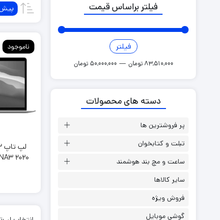
فیلتر براساس قیمت
پیش‌
گوشی آلکاتل
گوشی اوپو
گوشی بلک ویو
فیلتر
ناموجود
گوشی تی سی ال
83,510,000 تومان
—
50,000,000 تومان
گوشی گوگل پیکسل
گوشی موتورولا
دسته های محصولات
گوشی وکال
پر فروشترین ها
تبلت و کتابخوان
NA3 2020
ساعت و مچ بند هوشمند
سایر کالاها
فروش ویژه
گوشی موبایل
انتخاب لپ‌تا