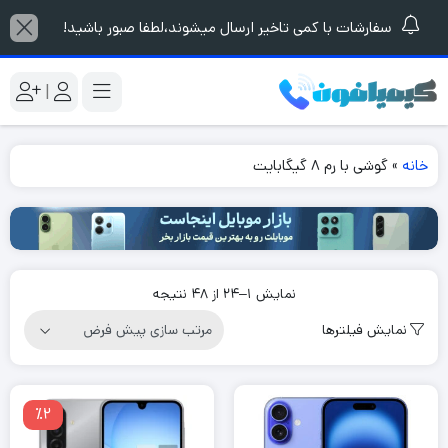
سفارشات با کمی تاخیر ارسال میشوند،لطفا صبور باشید!
|
خانه
»
گوشی با رم 8 گیگابایت
نمایش 1–24 از 48 نتیجه
نمایش فیلترها
٪2