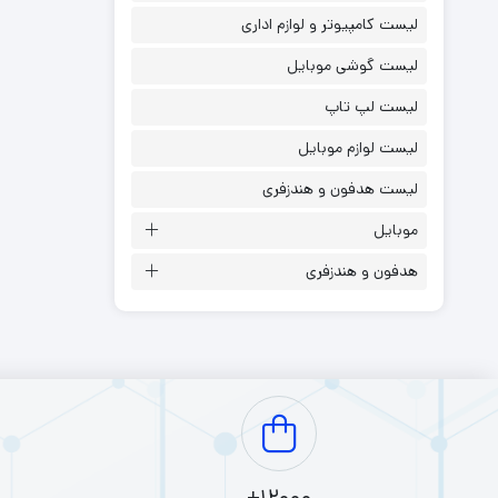
این تبلت‌ها می‌توانند نرم‌
لیست کامپیوتر و لوازم اداری
مزایا و معایب تبلت‌
لیست گوشی موبایل
مزایا:
لیست لپ تاپ
عملکرد بالا:
مناسب برای ک
لیست لوازم موبایل
پشتیبانی از 
لیست هدفون و هندزفری
معایب:
موبایل
قیمت بالاتر: معم
مصرف باتری بیشتر: مم
هدفون و هندزفری
مدل‌های معروف تبلت
xy Tab S7:
ویژگی‌ها: این تبلت با صفحه‌نمایش 11 اینچی و 
 Air (2020):
ویژگی‌ها: این تبلت با پردازنده A14 Bionic و 6 گیگابایت