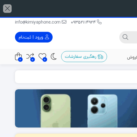
info@kimiyaphone.com
09352114924
ورود | ثبت‌نام
رهگیری سفارشات
فروش
0
0
0
گوشی دو سیم کارت
گوشی با رم 12 گیگابایت
گوشی مناسب عکاسی
گوشی با رم 16 گیگابایت
ربین 48
گوشی قاتل پرچمدار
گوشی با رم 32 گیگابایت
گوشی پرچمدار
ربین 50
گوشی میان رده
ربین 64
گوشی گیمینگ