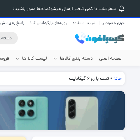
سفارشات با کمی تاخیر ارسال میشوند،لطفا صبور باشید!
حریم خصوصی
شرایط استفاده
رویه‌های بازگرداندن کالا
پاسخ به پرسش‌ه
صفحه اصلی
دسته بندی کالاها
لیست کالا ها
فروشگ
برندهای مختلف
خانه
»
تبلت با رم 6 گیگابایت
لیست گوشی موبایل
گوشی موبایل
لیست لوازم موبایل
گوشی آیفون
لیست لپ تاپ
گوشی سامسونگ
لیست تبلت و کتابخوان
گوشی شیائومی
لیست هدفون و هندزفری
گوشی ریلمی
گوشی آنر