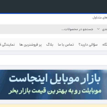
ای متداول
اه
سؤالی دارید؟
تماس با ما
بلاگ
پر فروشترین ها
نمایندگی 
گوشی بر اساس
گوشی جی ال ایکس
گوشی 512 گیگابایت
رزولوشن عکس
گوشی نوکیا
گوشی یک ترابایت
گوشی با دو
گوشی بر اساس
گوشی جنرال لوکس
مگاپیکسل
قیمت
گوشی ناتینگ فون
گوشی با دو
گوشی ارزان
مگاپیکسل
گوشی داریا
گوشی موبایل قسطی
گوشی با دو
گوشی هواوی
مگاپیکسل
گوشی تا دو میلیون تومان