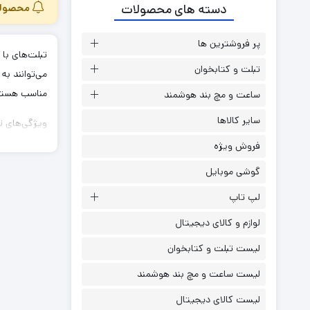
دسته های محصولات
محصولی 
گوشی آلکاتل
گوشی اوپو
پر فروشترین ها
گوشی بلک ویو
تبلت و کتابخوان
می‌توانند به 
گوشی تی سی ال
مناسب هستند. در
ساعت و مچ بند هوشمند
گوشی گوگل پیکسل
سایر کالاها
ویژگی‌های تبلت با 6 
گوشی موتورولا
فروش ویژه
عملکرد قوی:
گوشی وکال
گوشی موبایل
لپ تاپ
گرافیکی منا
لوازم و کالای دیجیتال
قابلیت‌های 
لیست تبلت و کتابخوان
این تبلت‌ها می‌توا
لیست ساعت و مچ بند هوشمند
پشتیبانی از ن
لیست کالای دیجیتال