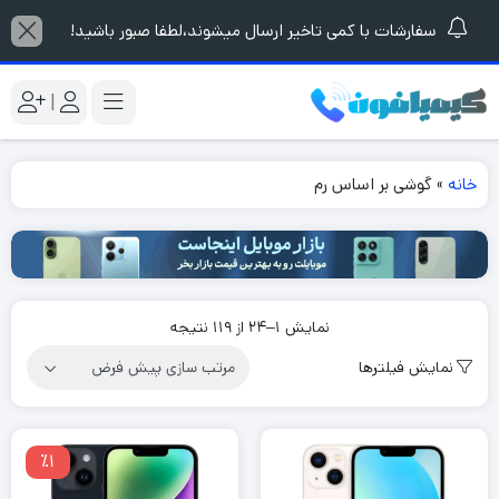
سفارشات با کمی تاخیر ارسال میشوند،لطفا صبور باشید!
|
خانه
»
گوشی بر اساس رم
نمایش 1–24 از 119 نتیجه
نمایش فیلترها
٪1