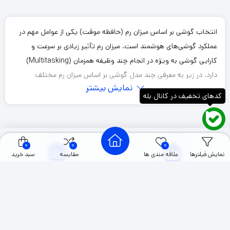
10
9
8
…
4
3
2
1
انتخاب گوشی بر اساس میزان رم (حافظه موقت) یکی از عوامل مهم در
عملکرد گوشی‌های هوشمند است. میزان رم تأثیر زیادی بر سرعت و
کارایی گوشی به ویژه در انجام چند وظیفه همزمان (Multitasking)
دارد. در زیر به معرفی چند مدل گوشی بر اساس میزان رم مختلف
نمایش بیشتر
می‌پردازم:
کدهای تخفیف در کانال بله
گوشی‌های با رم 4 گیگابایت
Samsung Galaxy A12
0
0
0
نمایش فیلترها
علاقه مندی ها
مقایسه
سبد خرید
حافظه داخلی: 64/128 گیگابایت
پردازنده: MediaTek Helio P35
10000+
12000+
صفحه نمایش: 6.5 اینچ PLS IPS
محصولات
سفارشات تکمیل شده
دوربین: چهارگانه 48 مگاپیکسل
قیمت تقریبی: اقتصادی