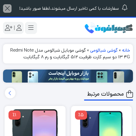
سفارشات با کمی تاخیر ارسال میشوند،لطفا صبور باشید!
|
خانه
»
گوشی شیائومی
»
گوشی موبایل شیائومی مدل Redmi Note
13 4G دو سیم کارت ظرفیت 512 گیگابایت و رم 8 گیگابایت
محصولات مرتبط
٪1
٪5