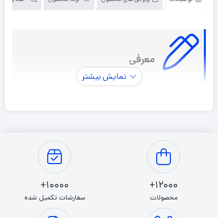
معرفی
نمایش بیشتر
سری Redmi گوشی‌های هوشمند میان‌رده شیائومی تا به امروز
توانسته‌اند با بهره بردن از مشخصات فنی قدرتمند و البته
قیمتی مقرون به‌صرفه، عملکرد بسیار درخشانی را از خود به جای
بگذارند و گوشی موبایل شیائومی مدل Redmi Note 13 4G
یکی از این میان‌رده‌های دوست داشتنی است که در برخی از
مشخصات فنی در نظر گرفته شده امکاناتی در حد و اندازه یک
10000+
12000+
پرچمدار را در اختیارتان قرار می‌دهد. این گوشی به
محصولات
سفارشات تکمیل شده
صفحه‌نمایش با ابعاد 6.67 اینچ و رزولوشن 1080×2400 پیکسل