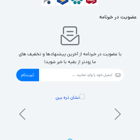
گوشی موبایل شیائومی مدل Redmi Note 13 4G
عضویت در خبرنامه
دوربین سه گانه 108 مگاپیکسلی
صفحه نمایش 120 هرتزی AMOLED
با عضویت در خبرنامه از آخرین پیشنهادها و تخفیف های
ما زودتر از بقیه با خبر شوید!
ثبت‌نام
ردمی نوت ۱۳ شیائومی در انواع نسخه‌های مختلف به‌فروش می‌رسد و
ارزان‌ترین عضو ردمی نوت ۱۳ یعنی نسخه‌ی 4G آن از تراشه‌ی
Snapdragon 685 قدرت می‌گیرد که در پردازش‌های CPU-محور عملکرد