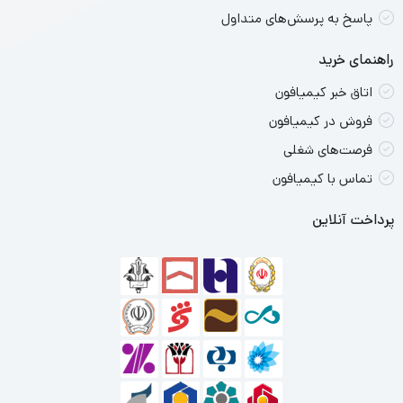
Snapdragon 685 هم سبب شده تا Redmi Note 13 در اجرای
پاسخ به پرسش‌های متداول
بازی‌های محبوب و نرم‌افزار‌های کاربردی، عملکردی کاملا قابل قبولی
راهنمای خرید
داشته باشد. باتری با میزان ظرفیت 5000 میلی‌آمپر‌ساعت در
اتاق خبر کیمیافون
کنار فناوری شارژ سریع 33 وات از دیگر مشخصات در نظر گرفته
فروش در کیمیافون
شده هستند. در محموع باید بگوییم که اگر به دنبال گوشی
فرصت‌های شغلی
میان‌رده خوش قیمتی هستید که در برخی از مشخصات فنی در
تماس با کیمیافون
نظر گرفته شده حتی توانایی ارائه عملکردی در حد و اندازه یک
پرداخت آنلاین
پرچمدار را داشته باشد، شیائومی Redmi Note 13 می‌تواند یکی
از گزینه‌های بسیار مناسب برای شما باشد.