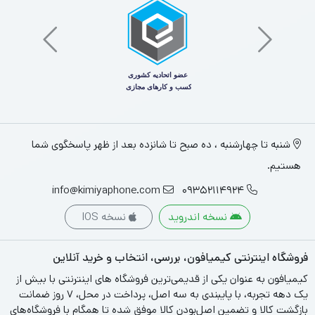
شنبه تا چهارشنبه ، ده صبح تا شانزده بعد از ظهر پاسخگوی شما
هستیم.
ویژگی‌های کلیدی:
info@kimiyaphone.com
09352114924
صفحه نمایش:
نسخه اندروید
نسخه IOS
اندازه: 10.9 اینچ Liquid Retina
فروشگاه اینترنتی کیمیافون، بررسی، انتخاب و خرید آنلاین
رزولوشن: 2360×1640 پیکسل
کیمیافون به عنوان یکی از قدیمی‌ترین فروشگاه های اینترنتی با بیش از
یک دهه تجربه، با پایبندی به سه اصل، پرداخت در محل، ۷ روز ضمانت
پشتیبانی از فناوری True Tone و رنگ‌های گسترده (P3)
بازگشت کالا و تضمین اصل‌بودن کالا موفق شده تا همگام با فروشگاه‌های