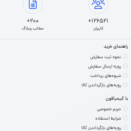
256 گیگابایت از تولیدات شرکت اپل است. این تبلت با طراحی
200+
126521+
باریک و زیبا، صفحه نمایش لمسی 10.9 اینچی Retina با
کاربران
مطالب وبلاگ
رزولوشن بالا و فناوری True Tone را ارائه می‌دهد. از لحاظ
عملکرد، از پردازنده A15 Bionic قدرتمند اپل بهره می‌برد که
راهنمای خرید
عملکرد سریع و قدرتمندی را فراهم می‌کند. همچنین، دارای
نحوه ثبت سفارش
دوربین پشتی با رزولوشن 12 مگاپیکسل و قابلیت ضبط ویدیو
رویه ارسال سفارش
K4 است. برای خرید ipad air 5 256 باید بدانید که از Apple
شیوه‌های پرداخت
Pencil 2nd generation و Magic Keyboard پشتیبانی می‌کند.
رویه‌های بازگرداندن کالا
این محصول با سیستم عامل iPadOS کار کرده که امکان
با کیمیافون
استفاده از برنامه‌ها و سرویس‌های اپل را فراهم می‌سازد. در کل،
حریم خصوصی
iPad Air 2022 با عملکرد بالا، صفحه نمایش با کیفیت و قابلیت
شرایط استفاده
های ویژه، یک تبلت قدرتمند و مناسب برای کار و سرگرمی است.
رویه‌های بازگرداندن کالا