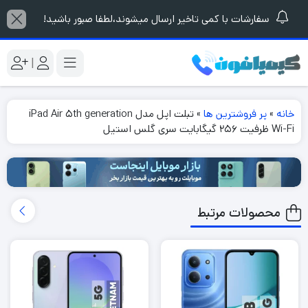
سفارشات با کمی تاخیر ارسال میشوند،لطفا صبور باشید!
|
خانه
»
پر فروشترین ها
»
تبلت اپل مدل iPad Air 5th generation
Wi-Fi ظرفیت 256 گیگابایت سری گلس استیل
محصولات مرتبط