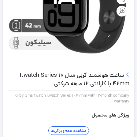
ساعت هوشمند کربی مدل I.watch Series 10
42mm با گارانتی 12 ماهه شرکتی
Kirby Smartwatch I.watch Series 10 42mm with 12-month company
warranty
ویژگی های محصول
مشاهده همه ویژگی‌ها