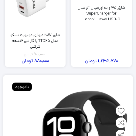
شارژر 35 وات اورجینال آنر مدل
SuperCharger for
Honor/Huawei USB-C
شارژر 20W دیواری دو پورت تسکو
مدل TTC65 با گارانتی 12ماهه
شرکتی
900,000
تومان
1,635,870
تومان
880,000
تومان
ناموجود