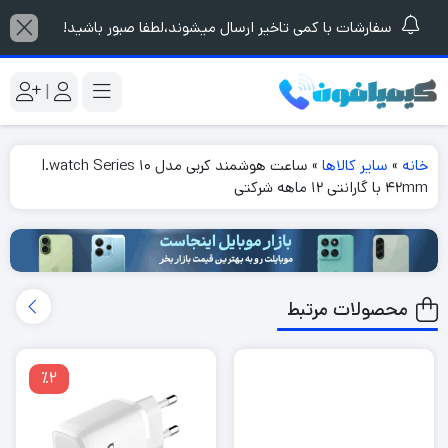
سفارشات با کمی تاخیر ارسال میشوند،لطفا صبور باشید!
|
خانه
»
سایر کالاها
»
ساعت هوشمند کربی مدل I.watch Series 10
42mm با گارانتی 12 ماهه شرکتی
محصولات مرتبط
٪2