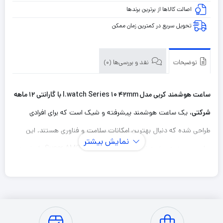
اصالت کالاها از برترین برندها
تحویل سریع در کمترین زمان ممکن
توضیحات
نقد و بررسی‌ها (0)
ساعت هوشمند کربی مدل I.watch Series 10 42mm با گارانتی ۱۲ ماهه
شرکتی
، یک ساعت هوشمند پیشرفته و شیک است که برای افرادی
طراحی شده که دنبال بهترین امکانات سلامت و فناوری هستند. این
نمایش بیشتر
ساعت مجهز به صفحه نمایش ۱.۸۵ اینچی Super AMOLED با وضوح
بالا بوده و تجربه بصری بی‌نظیری را ارائه می‌دهد.
از مهم‌ترین ویژگی‌های ساعت هوشمند Crbe I.watch Series 10
می‌توان به سنسورهای سلامت متنوع شامل ضربان قلب، اکسیژن خون،