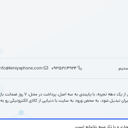
 پردازنده بلکه در دیگر زمینه‌ها هم قدرتمند است. استفاده از شیشه مقاوم در قاب 
 حرفه‌ای تبدیل کرده است. وزن 206 گرمی و ضخامت 8.1 میلی‌متری نیز باعث شده گوشی به‌خوبی در دست قرار بگ
POCO F7 Pro، گواهی IP68 است که باعث می‌شود گوشی به مدت 30 دقیقه در عمق 2.5 متری آب، نقو
را برای کاربران ماجراجو و اهل طبیعت‌گردی به یک گزینه ایده‌آل تبدیل می‌کند.
ستیم.
09352114924
info@kimiyaphone.com
کیمیافون به عنوان یکی از قدیمی‌ترین فر
یران تبدیل شود. به محض ورود به سایت با دنیایی از کالای الکترونیکی رو به 
ری و با ذکر منبع بلامانع است.