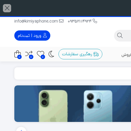
info@kimiyaphone.com
09352114924
ورود | ثبت‌نام
رهگیری سفارشات
فروش
0
0
0
گوشی دو سیم کارت
گوشی با رم 12 گیگابایت
گوشی مناسب عکاسی
گوشی با رم 16 گیگابایت
ربین 48
گوشی قاتل پرچمدار
گوشی با رم 32 گیگابایت
گوشی پرچمدار
ربین 50
گوشی میان رده
ربین 64
گوشی گیمینگ