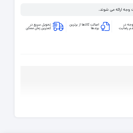
 وجه ارائه می شوند.
جه در
اصالت کالاها از برترین
تحویل سریع در
م رضایت
برندها
کمترین زمان ممکن
پوکو F7 Pro یکی سه تنفگدار پوکو F7 است و از قدرتمندترین میان‌رده‌های پریمیوم شیائومی است که با ترکیبی از طراحی زیبا و حرفه‌ای، نمایشگر بسیار باکیفیت و پردازنده پرچمدارSnapdragon 8 Gen
3، تجربه‌ای نزدیک به گوشی‌های رده‌بالا ارائه می‌دهد. بدنه شیشه‌ای با فریم آلومینیومی و گواهی IP68 نشان می‌دهد این دستگاه نه‌تنها زیباست، بلکه استحکام فوق‌العاده‌ای دارد؛ نمایشگر 6.67 اینچی
 یکی از بهترین صفحه نمایش‌ها در این رده محسوب می‌شود و کیفیت تصویر خیره‌کننده‌ای در روشنایی روز
و رم 12 گیگابایتی، اجرای سنگین‌ترین بازی‌ها و برنامه‌های را به‌صورت روان و بدون لگ تضمین می‌کند. دوربین اصلی